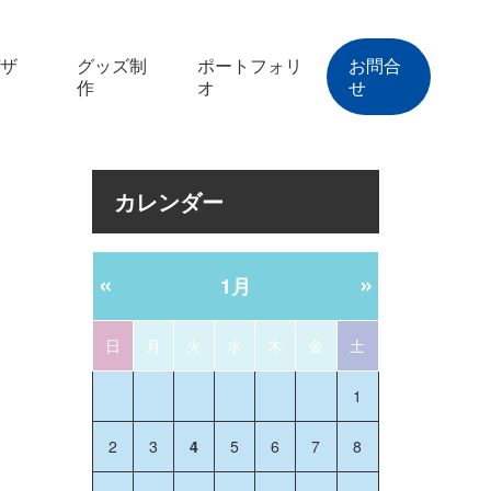
ザ
グッズ制
ポートフォリ
お問合
作
オ
せ
カレンダー
«
»
1月
日
月
火
水
木
金
土
1
2
3
4
5
6
7
8