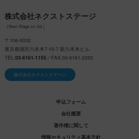
利用月または１ヶ月：利用月または１ヶ月とは、
株式会社ネクストステージ
利用開始日を起算とした１ヶ月間のことを指しま
す。
［
Next Stage co.,ltd.
］
契約満了日：利用開始日を起算とした１ヶ月後の
〒106-0032
日付（民法第１４３条による）とします。（例え
東京都港区六本木7-15-7 新六本木ビル
ば、利用開始日が１月１日の場合、同 月の契約満
了日は１月３１日となります）
TEL.
03-6161-1155
／FAX.03-6161-2255
第３条（本規約の範囲）
株式会社ネクストステージ
当社は、本サービスを本規約にもとづき提供しま
す。
申込フォーム
当社は、別途個別の利用規約を定める場合があ
会社概要
り、本規約と当該別途利用規約の定めが異なる場
合には、当該別途個別利用規約を優先 するものと
著作権に関して
します。
情報セキュリティ基本方針