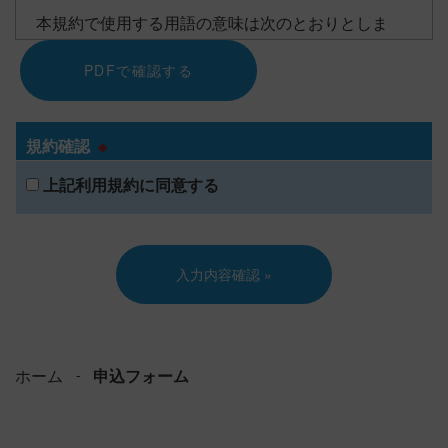
本規約で使用する用語の意味は次のとおりとしま
す。
PDFで確認する
利用契約：本規約にもとづき当社と契約者との間
に締結される本サービスの提供に関する契約
規約確認
※
お客さま：当社と本規約にもとづく利用契約を締
結して本サービスの提供を受けることができる者
上記利用規約に同意する
（利用契約の締結時に、利用契約を締 結する主体
として登録された会社名・団体名・個人名を指し
ます）。
利用規約等：本規約、および利用契約
特定利用者：契約者に所属し本サービスを利用す
るお客さまの社員もしくは従業員、又は、お客さ
まが利用契約等にもとづき本サービス を利用する
ホーム
申込フォーム
ことを当社に申請し、当社の承諾を得た者。
利用者等：お客さま、および利用者。