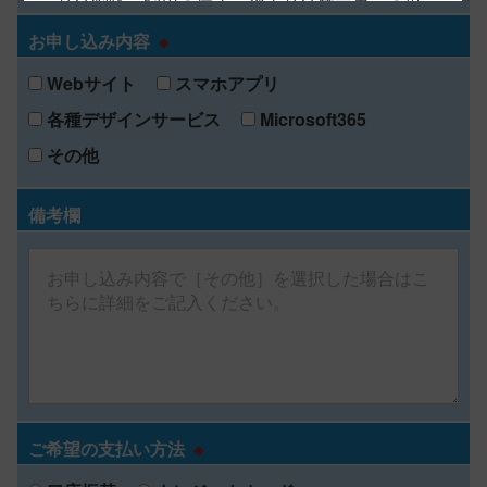
又は削除、利用の停止、消去又は第三者への提
供の停止、第三者への提供記録の開示の請求を
お申し込み内容
※
受け付けております。開示等の請求等の手続
Webサイト
スマホアプリ
は、以下の「保有個人データに関するお問い合
各種デザインサービス
Microsoft365
わせ窓口」で受け付けます。
その他
・ご同意いただけない場合は、最適なご回答・
ご紹介ができない場合があります。
備考欄
保有個人データに関するお問い合わせ窓口
株式会社ネクストステージ
〒106-0032 東京都港区六本木7-15-7 新六本木
ビル9F
個人情報お問い合わせ窓口
TEL: 03-6161-1155
FAX：03-6161-2255
ご希望の支払い方法
※
Email: info@next-st.co.jp