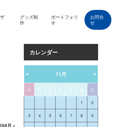
ザ
グッズ制
ポートフォリ
お問合
作
オ
せ
カレンダー
«
»
11月
日
月
火
水
木
金
土
1
2
3
4
5
6
7
8
9
年04月
»